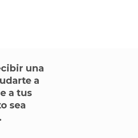
cibir una
udarte a
e a tus
to sea
.