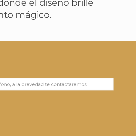
nde el diseño brille
ento mágico.