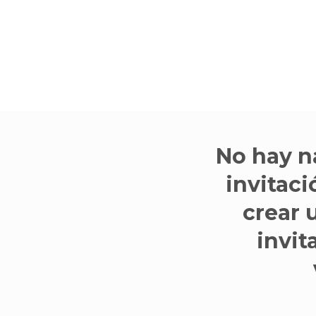
No hay n
invitaci
crear 
invit